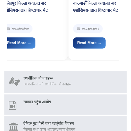
 जिल्ला अदालत बार
काठमाडौँ जिल्ला अदालत बार
सम
द्वारा शिष्टाचार भेट
एशोसियसनद्वारा शिष्टाचार भेट
उ
अ
८३/०३/१०
📅 २०८३/०३/०२
 More →
Read More →
रणनीतिक योजनाहरू
न्यायपालिकाको रणनीतिक योजनाहरू
न्यायमा पहुँच आयोग
दैनिक मुद्दा पेसी तथा फर्छ‍्यौट विवरण
जिल्ला तथा उच्च अदालत/न्यायाधीशगत