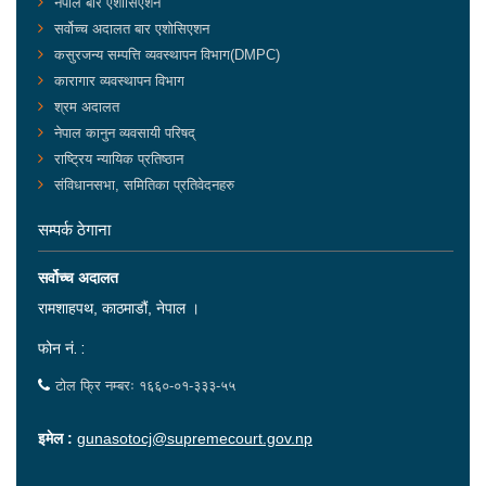
नेपाल बार एशोसिएशन
सर्वोच्च अदालत बार एशोसिएशन
कसुरजन्य सम्पत्ति व्यवस्थापन विभाग(DMPC)
कारागार व्यवस्थापन विभाग
श्रम अदालत
नेपाल कानुन व्यवसायी परिषद्
राष्ट्रिय न्यायिक प्रतिष्ठान
संविधानसभा, समितिका प्रतिवेदनहरु
सम्पर्क ठेगाना
सर्वोच्च अदालत
रामशाहपथ, काठमाडौं, नेपाल ।
फोन नं. :
टोल फ्रि नम्बरः १६६०-०१-३३३-५५
इमेल :
gunasotocj@supremecourt.gov.np