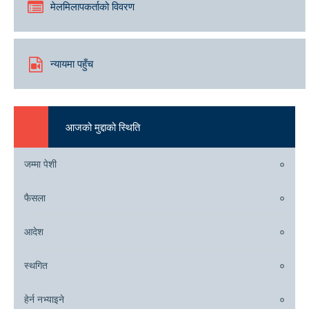
मेलमिलापकर्ताको विवरण
प्रकासित मिति: २०७५/११/२७
लिलाम बढाबढ सम्बन्धी सूचना४
प्रकासित मिति: २०७५/११/२७
न्यायमा पहुँच
थप सूचना
आजको मुद्दाको स्थिति
जम्मा पेशी
०
फैसला
०
आदेश
०
स्थगित
०
हेर्न नभ्याइने
०