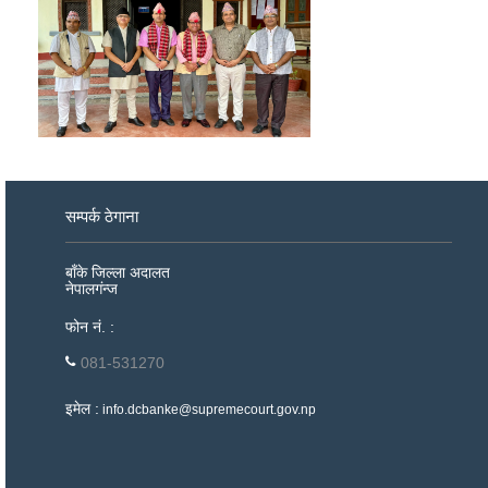
सम्पर्क ठेगाना
बाँके जिल्ला अदालत
नेपालगंन्ज
फोन नं. :
081-531270
इमेल :
info.dcbanke@supremecourt.gov.np