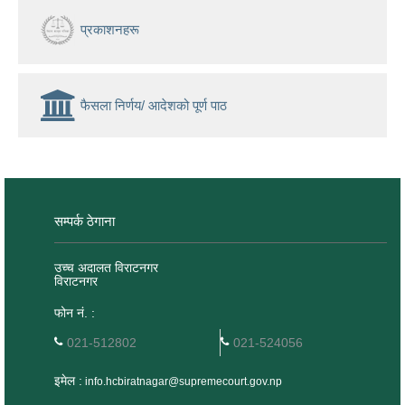
प्रकाशनहरू
फैसला निर्णय/ आदेशको पूर्ण पाठ
सम्पर्क ठेगाना
उच्च अदालत विराटनगर
विराटनगर
फोन नं. :
021-512802
021-524056
इमेल :
info.hcbiratnagar@supremecourt.gov.np