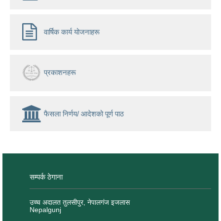
वार्षिक कार्य योजनाहरू
प्रकाशनहरू
फैसला निर्णय/ आदेशको पूर्ण पाठ
सम्पर्क ठेगाना
उच्च अदालत तुलसीपुर, नेपालगंज इजलास
Nepalgunj