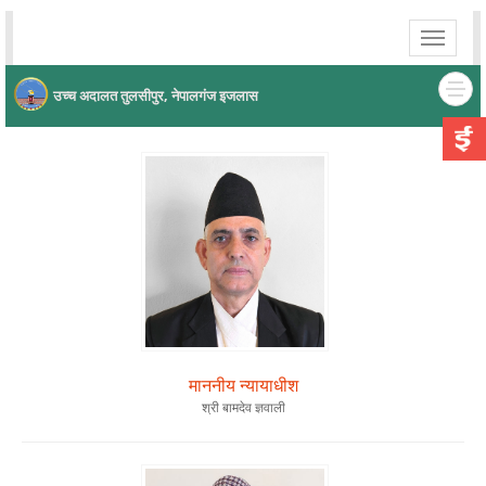
Toggle
navigati
उच्च अदालत तुलसीपुर, नेपालगंज इजलास
माननीय न्यायाधीश
श्री बामदेव ज्ञवाली