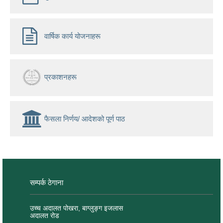
वार्षिक कार्य योजनाहरू
प्रकाशनहरू
फैसला निर्णय/ आदेशको पूर्ण पाठ
सम्पर्क ठेगाना
उच्च अदालत पोखरा, बाग्लुङ्ग इजलास
अदालत रोड