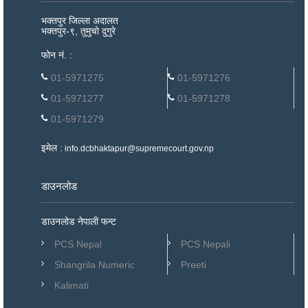
भक्तपुर जिल्ला अदालत
भक्तपुर-९, तुमुचो दुगुरे
फोन नं. :
01-5971275
01-5971276
01-5971277
01-5971278
01-5971279
इमेल :
info.dcbhaktapur@supremecourt.gov.np
डाउनलोड
डाउनलोड नेपाली फन्ट
PCS Nepal
PCS Nepali
Shangrila Numeric
Preeti
Kalimati