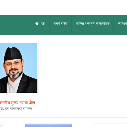
गृह
हाम्रो बारेमा
संहिता र कानूनी सामाग्रीहरु
न्याया
ाननीय मुख्य न्यायाधीश
डा. श्री रत्नबहादुर बागचन्द