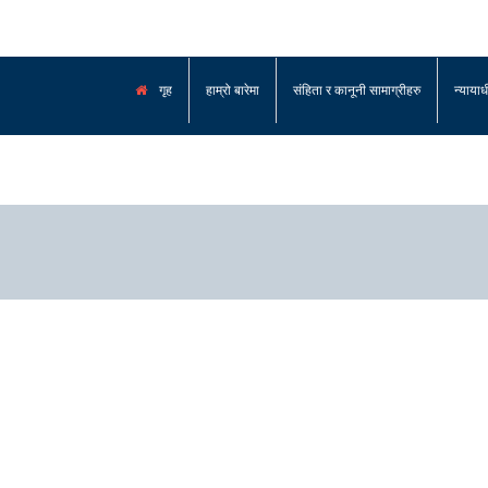
गृह
हाम्रो बारेमा
संहिता र कानूनी सामाग्रीहरु
न्याया