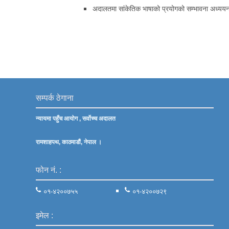
अदालतमा सांकेतिक भाषाको प्रयोगको सम्भावना अध्ययन
सम्पर्क ठेगाना
न्यायमा पहुँच आयोग , सर्वोच्च अदालत
रामशाहपथ, काठमाडौं, नेपाल ।
फोन नं. :
०१-४२००७५५
०१-४२००७२९
इमेल :